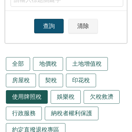
全部
地價稅
土地增值稅
房屋稅
契稅
印花稅
使用牌照稅
娛樂稅
欠稅救濟
行政服務
納稅者權利保護
約定直撥退稅專區