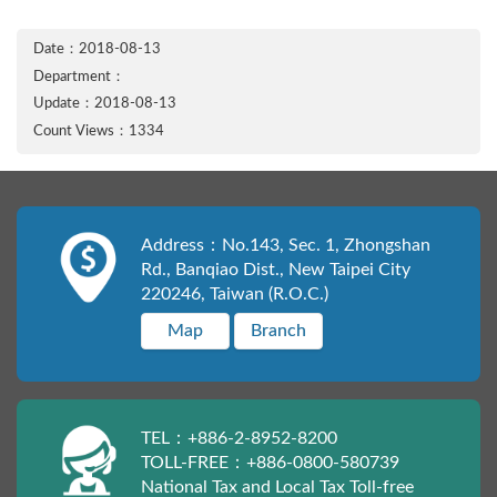
Date：2018-08-13
Department：
Update：2018-08-13
Count Views：1334
Address：No.143, Sec. 1, Zhongshan
Rd., Banqiao Dist., New Taipei City
220246, Taiwan (R.O.C.)
Map
Branch
TEL：+886-2-8952-8200
TOLL-FREE：+886-0800-580739
National Tax and Local Tax Toll-free