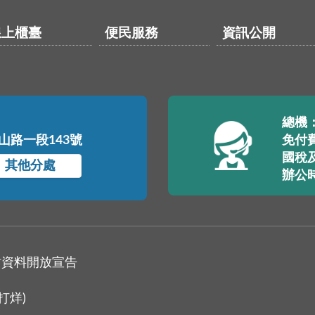
線上櫃臺
便民服務
資訊公開
總機：(
中山路一段143號
免付費
國稅及
其他分處
辦公
站資料開放宣告
打烊)