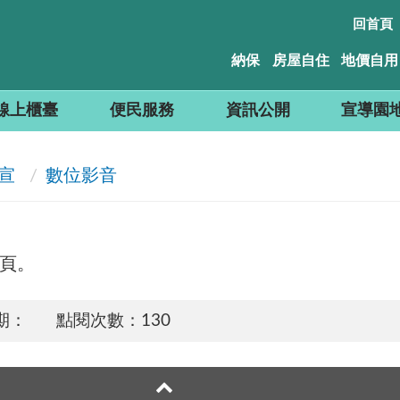
回首頁
納保
房屋自住
地價自用
線上櫃臺
便民服務
資訊公開
宣導園
宣
數位影音
頁。
期：
點閱次數：130