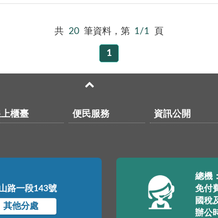
共
20
筆資料，第
1/1
頁
1
線上櫃臺
便民服務
資訊公開
總機：(
中山路一段143號
免付費
國稅及
其他分處
辦公