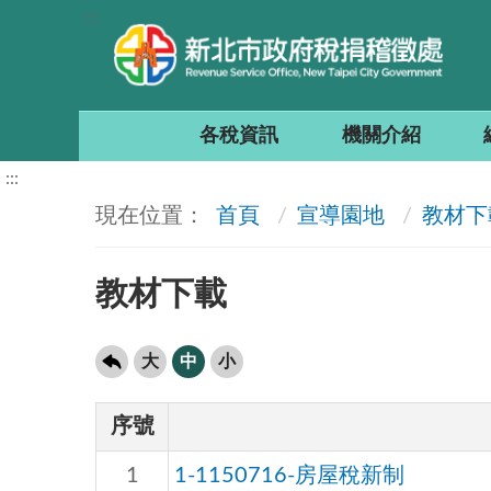
:::
各稅資訊
機關介紹
:::
首頁
宣導園地
教材下
教材下載
大
中
小
序號
1
1-1150716-房屋稅新制