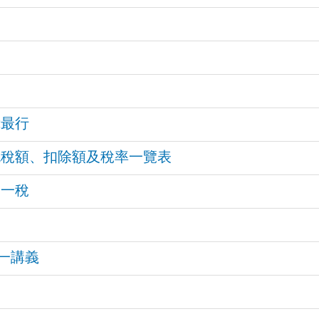
稅
我最行
適用免稅額、扣除額及稅率一覽表
合一稅
合一講義