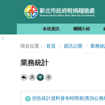
:::
各稅資訊
機關介紹
:::
首頁
資訊公開
業務統
業務統計
大
中
小
預告統計資料發布時間表(查詢公務