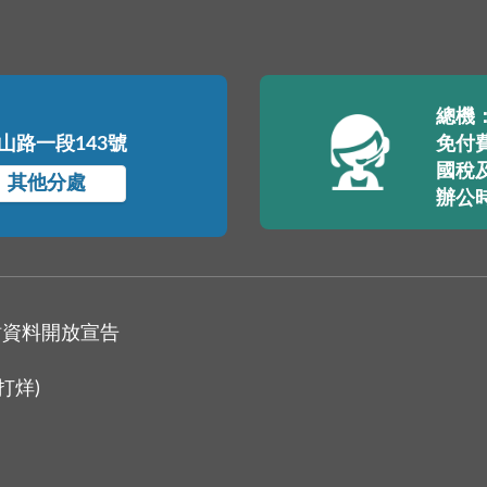
總機：(
中山路一段143號
免付費
國稅及
其他分處
辦公
站資料開放宣告
打烊)