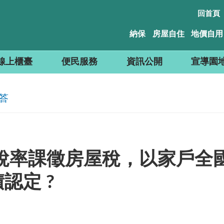
回首頁
納保
房屋自住
地價自用
線上櫃臺
便民服務
資訊公開
宣導園
答
稅率課徵房屋稅，以家戶全
認定 ?