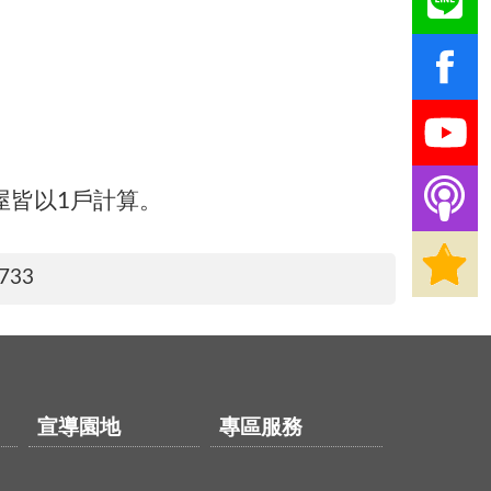
屋皆以1戶計算。
733
宣導園地
專區服務