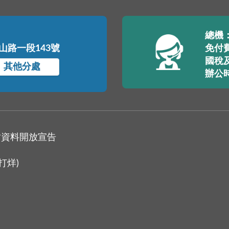
總機：(
中山路一段143號
免付費
國稅及
其他分處
辦公
站資料開放宣告
打烊)