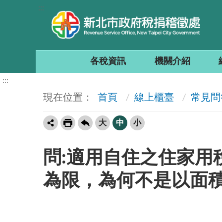
:::
各稅資訊
機關介紹
:::
首頁
線上櫃臺
常見問
大
中
小
問:適用自住之住家用
為限，為何不是以面積