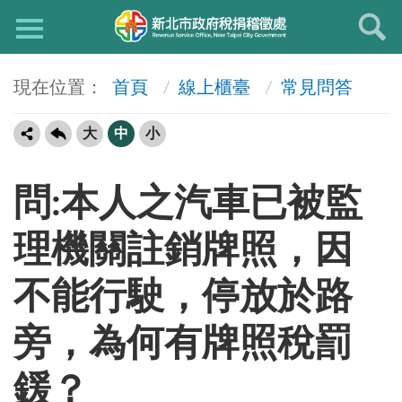
首頁
線上櫃臺
常見問答
大
中
小
問:本人之汽車已被監
理機關註銷牌照，因
不能行駛，停放於路
旁，為何有牌照稅罰
鍰？