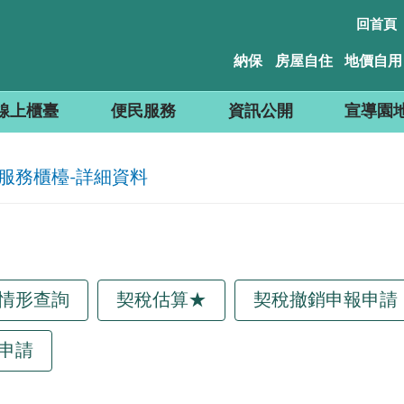
回首頁
納保
房屋自住
地價自用
線上櫃臺
便民服務
資訊公開
宣導園
服務櫃檯-詳細資料
情形查詢
契稅估算★
契稅撤銷申報申請
申請