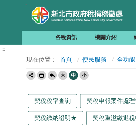
:::
各稅資訊
機關介紹
:::
首頁
便民服務
全功能
大
中
小
契稅稅率查詢
契稅申報案件處理
契稅繳納證明★
契稅重溢繳退稅