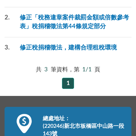
2
修正「稅務違章案件裁罰金額或倍數參考
表」稅捐稽徵法第44條規定部分
3
修正稅捐稽徵法，建構合理租稅環境
共
3
筆資料，第
1/1
頁
1
總處地址：
(220246)新北市板橋區中山路一段
143號