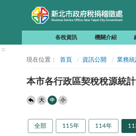
:::
各稅資訊
機關介紹
:::
首頁
資訊公開
業務統
本市各行政區契稅稅源統計
大
中
小
全部
115年
114年
1