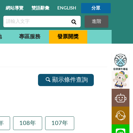
網站導覽
雙語辭彙
ENGLISH
分眾
進階
地
專區服務
發票開獎
顯示條件查詢
年
108年
107年