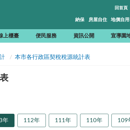
回首頁
納保
房屋自住
地價自用
線上櫃臺
便民服務
資訊公開
宣導園
計
本市各行政區契稅稅源統計表
表
13年
112年
111年
110年
109