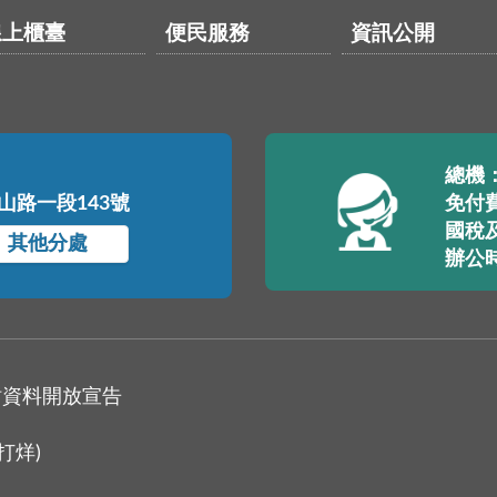
線上櫃臺
便民服務
資訊公開
總機：(
中山路一段143號
免付費
國稅及
其他分處
辦公
站資料開放宣告
打烊)