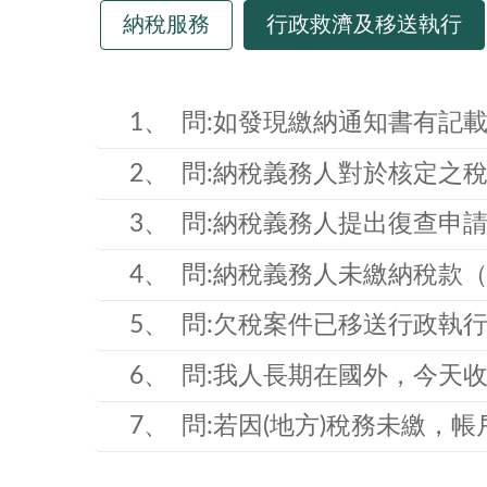
納稅服務
行政救濟及移送執行
1
問:如發現繳納通知書有記
2
問:納稅義務人對於核定之
3
問:納稅義務人提出復查申
4
問:納稅義務人未繳納稅款
5
問:欠稅案件已移送行政執
6
問:我人長期在國外，今天
7
問:若因(地方)稅務未繳，