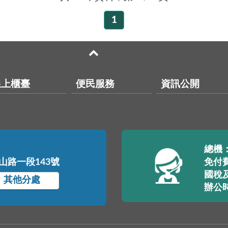
1
線上櫃臺
便民服務
資訊公開
總機：(
中山路一段143號
免付費
國稅及
其他分處
辦公