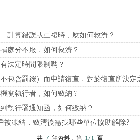
載、計算錯誤或重複時，應如何救濟？
稅捐處分不服，如何救濟？
請有法定時間限制嗎？
（不包含罰鍰）而申請復查，對於復查所決定
行機關執行者，如何繳納？
收到執行署通知函，如何繳納？
帳戶被凍結，繳清後需找哪些單位協助解除?
共
7
筆資料，第
1/1
頁