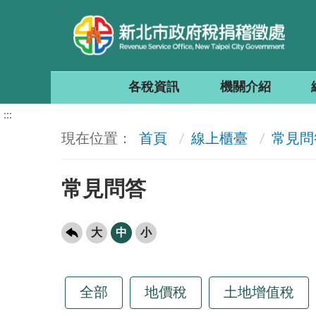
:::
各稅資訊
機關介紹
:::
首頁
線上櫃臺
常見問
常見問答
大
中
小
全部
地價稅
土地增值稅